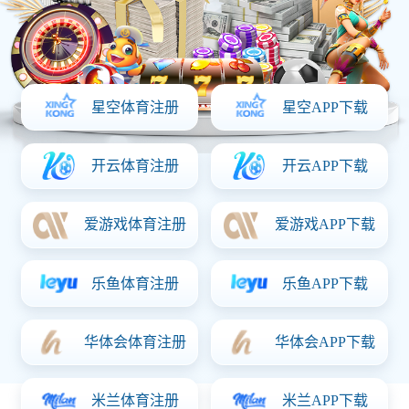
多元业务 · 稳健扩张
华体会体育官方网站 深耕体育数据与互动内容服务，产品体系涵
盖赛事直播、移动端内容分发、社区互动与本地化运营。平台覆
盖多个语种与终端系统，用户规模持续增长。
核心系统采用模块化架构及高并发优化机制，在各类赛事高峰期
亦能保持稳定流畅响应，确保每一位用户都能获得快速、顺畅的
操作体验。