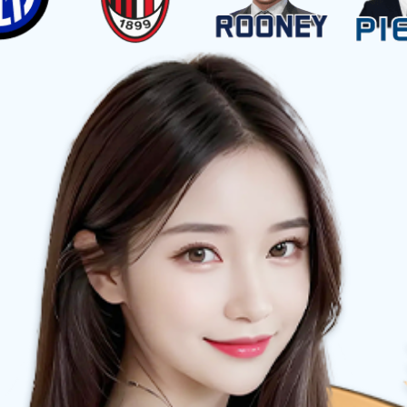
业数据、高清视频，
华体会体育官方网站APP
与网页版为您提供
APP下载
网页版入口
洛杉矶湖人队近期在自由市场和选秀前期的运作
阵容的补强也从未停歇。据知情人士透露，球队
这名前NCAA赛场的得分利器，因其出色的单打