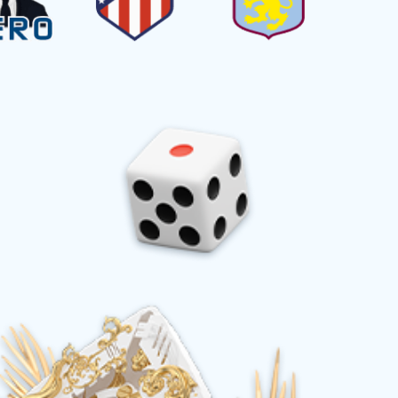
便捷的体育服务。
2026-06-06 15:03
30 次阅读
中动作频频，除了积极考察新秀外，对现有
近日试训了爱荷华州立大学的明星后场——
能力和防守韧性，被视为填补球队后场深度