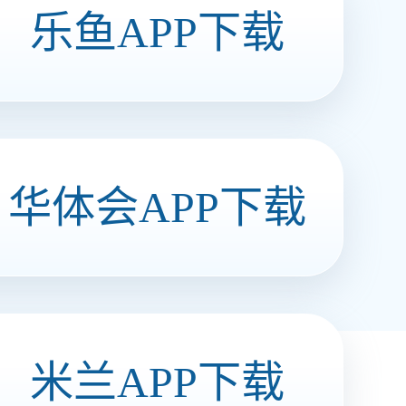
展联盟起步，但凭借其全面的技能包，他完
换的机会。对于湖人而言，这笔低风险、高
储备一名可靠的持球手。
市场之外的一次重要补充。虽然双向合同名
其扎实的基本功和鲜明的技术特点，确实赢
训练营中持续证明自己，那么他极有可能成
轮换注入新的活力。在竞争激烈的西部，每
棋局中的一步。
下一篇：