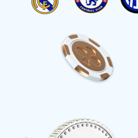
覆盖实时赛事、专
首页
/
体育头条
/ 正文