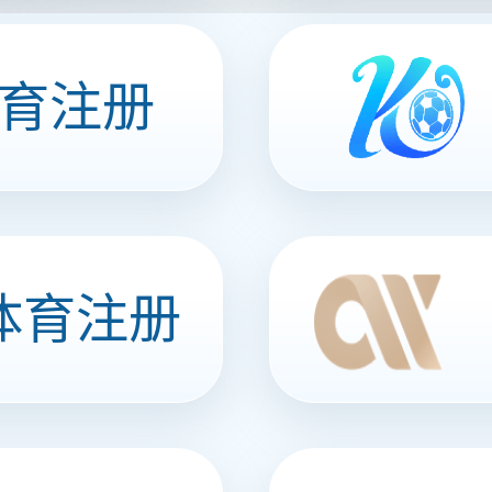
目前湖人队内已有数名年轻球员在争夺最后一个
员，还包括此前在发展联盟表现出色的锋线摇摆
试训中，这位后场核心的优势在于他的即战力与
强度比赛的洗礼，心理素质过硬，这一点在湖人
而，他的劣势也同样明显：年龄偏大（已23岁）
管理层在评估时，必须权衡他的即战力与潜在的
发展联盟和NBA之间频繁切换，能否快速适应职
争中胜出。
试训表现背后，湖人还有哪
除了个人技术，湖人教练组在试训中还特别关注
据悉，他在试训中参与了多组半场攻防演练，无
挡拆配合，都显得游刃有余。湖人目前在后场位置
地位稳固，但替补席上缺乏一名能同时提供防守