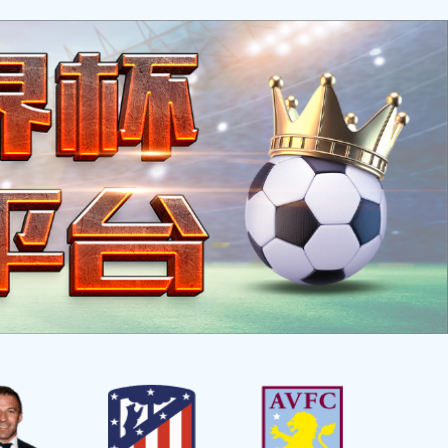
注册入口
这里开始