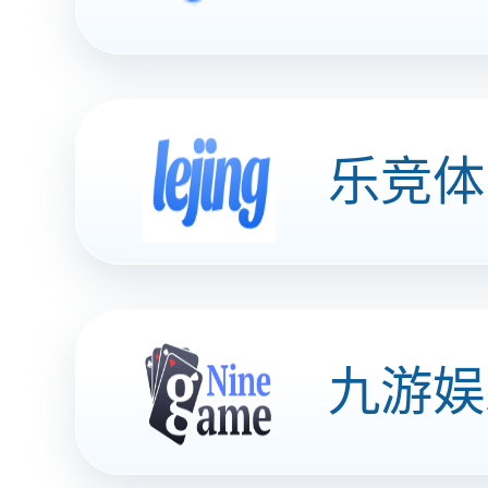
杜兰特总得分将破30000分，2027年…
精选推荐
1
克洛普祝贺兹维列夫法网夺冠：萨沙，
在刚刚落幕的法国网球公开赛男单决赛中，德国
2026-06-08
2
多特蒙德告别贝林厄姆，罗伊斯之后谁
今夏转会窗口，多特蒙德先后送走了两位核心
2026-07-27
3
AC米兰意甲第三，皮奥利离任后丰塞
AC米兰目前稳居意甲积分榜第三位，但球迷和