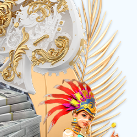
的情况下，这位试训者能否凭借表现脱颖而
泛讨论。